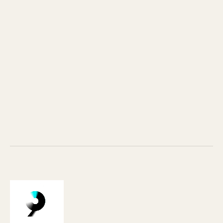
Gabriel Grapperon
Louis Bonnaud
Maxime Beldjilali